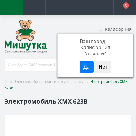
0
Калифорния
+7 (951) 803-17-38
Ваш город —
Заказать звонок
Калифорния
Угадали?
Электромобили велосипеды толокары
Электромобиль XMX
623B
Электромобиль XMX 623B