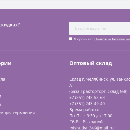
скидках?
Я прочитал
Политика безопасно
ории
Оптовый склад
сла
Склад г. Челябинск, ул. Танкис
А
(база Тракторторг, склад №8)
и
+7 (351) 243-53-63
+7 (351) 243-49-40
ы
Время работы:
ки для кормления
Пн-Пт. с 9:30 до 17:00
Сб-Вс. Выходной
mishutka_346@mail.ru