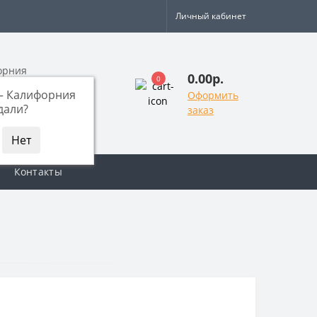
Личный кабинет
орния
0.00р.
0
—
Калифорния
Оформить
 803-17-38
дали?
заказ
звонок
Контакты