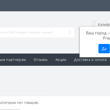
Калиф
Ваш город 
+7 (951)
Уга
Заказать 
ым партнерам
Отзывы
Акции
Доставка и оплата
категории нет товаров.