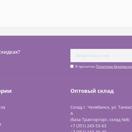
скидках?
Я прочитал
Политика безопасно
ории
Оптовый склад
сла
Склад г. Челябинск, ул. Танкис
А
(база Тракторторг, склад №8)
и
+7 (351) 243-53-63
+7 (351) 243-49-40