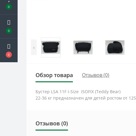
0
0
‹
0
Обзор товара
Отзывов (0)
Бустер LSA 11F I-Size ISOFIX (Teddy Bear)
22-36 кг предназначен для детей ростом от 12
Отзывов (0)