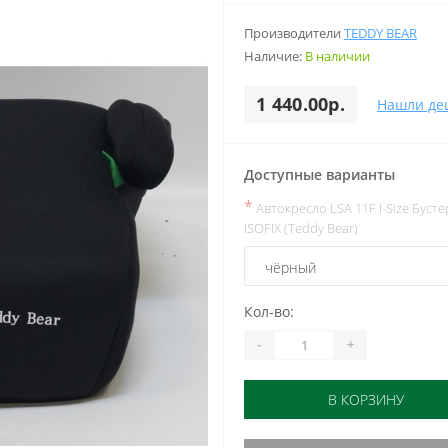
Производители
TEDDY BEAR
Наличие:
В наличии
1 440.00р.
Нашли де
Доступные варианты
*
Автокресло LSA 11F I-Size Бусте
ISOFIX (Teddy Bear)
Кол-во:
-
+
В КОРЗИНУ