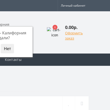
Личный кабинет
орния
0.00р.
0
—
Калифорния
Оформить
 803-17-38
дали?
заказ
звонок
Контакты